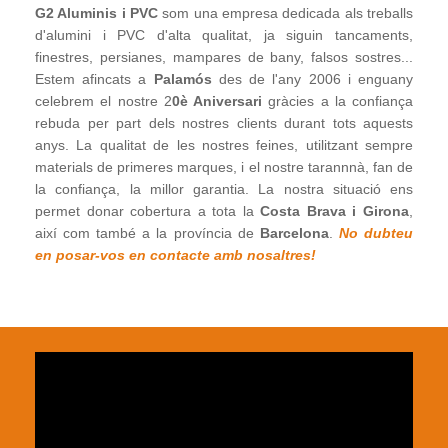
G2 Aluminis i PVC
som una empresa dedicada als treballs
d'alumini i PVC d'alta qualitat, ja siguin tancaments,
finestres, persianes, mampares de bany, falsos sostres...
Estem afincats a
Palamós
des de l'any 2006 i enguany
celebrem el nostre 2
0è Aniversari
gràcies a la confiança
rebuda per part dels nostres clients durant tots aquests
anys. La qualitat de les nostres feines, utilitzant sempre
materials de primeres marques, i el nostre tarannnà, fan de
la confiança, la millor garantia. La nostra situació ens
permet donar cobertura a tota la
Costa Brava i Girona
,
així com també a la província de
Barcelona
.
No dubteu
en posar-vos en contacte amb nosaltres!