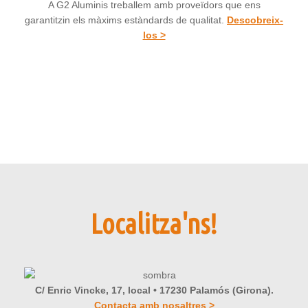
A G2 Aluminis treballem amb proveïdors que ens
garantitzin els màxims estàndards de qualitat.
Descobreix-
los >
Localitza'ns!
C/ Enric Vincke, 17, local • 17230 Palamós (Girona).
Contacta amb nosaltres >