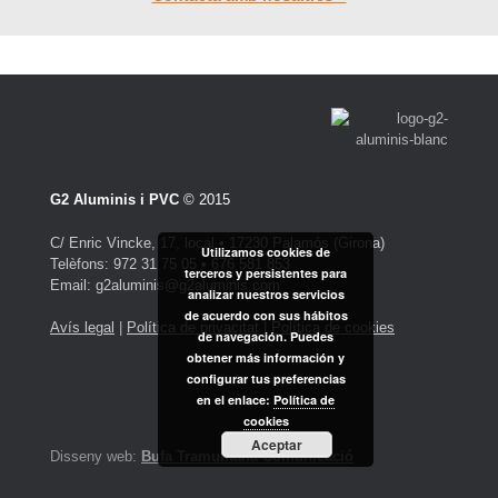
G2 Aluminis i PVC
© 2015
C/ Enric Vincke, 17, local • 17230 Palamós (Girona)
Utilizamos cookies de
Telèfons: 972 31 75 05 • 676 581 853
terceros y persistentes para
Email: g2aluminis@g2aluminis.com
analizar nuestros servicios
de acuerdo con sus hábitos
Avís legal
|
Política de privacitat
|
Política de cookies
de navegación. Puedes
obtener más información y
configurar tus preferencias
en el enlace:
Política de
cookies
Aceptar
Disseny web:
Bufa Tramuntana Comunicació